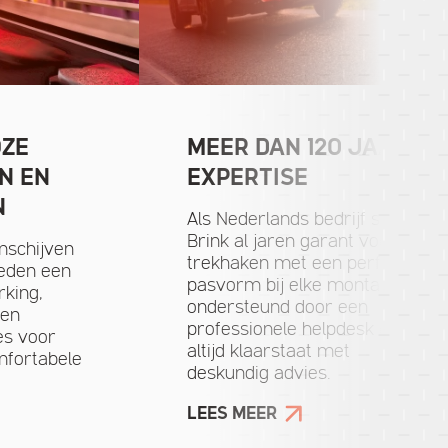
ZE
MEER DAN 120 JAAR
N EN
EXPERTISE
N
Als Nederlands bedrijf staat
Brink al jaren garant voor
schijven
trekhaken met een perfecte
eden een
pasvorm bij elke montage,
king,
ondersteund door een
 en
professionele helpdesk die
es voor
altijd klaarstaat met
mfortabele
deskundig advies.
LEES MEER