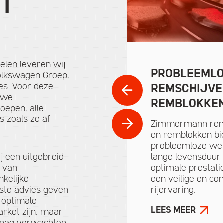
ET
delen leveren wij
PROBLEEMLO
olkswagen Groep,
des. Voor deze
REMSCHIJVE
uwe
REMBLOKKE
epen, alle
s zoals ze af
Zimmermann rem
en remblokken bi
probleemloze wer
j een uitgebreid
lange levensduur
 van
optimale prestati
kelijke
een veilige en co
este advies geven
rijervaring.
 optimale
LEES MEER
arket zijn, maar